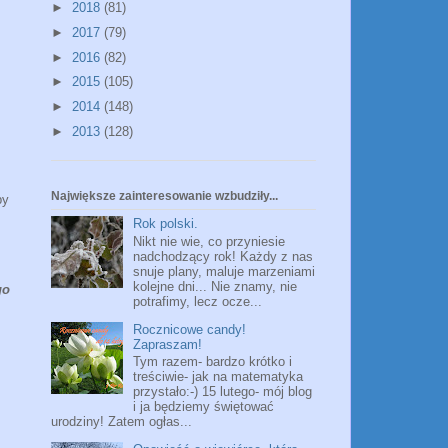
►
2018
(81)
►
2017
(79)
►
2016
(82)
►
2015
(105)
►
2014
(148)
►
2013
(128)
Największe zainteresowanie wzbudziły...
by
Rok polski.
Nikt nie wie, co przyniesie
nadchodzący rok! Każdy z nas
snuje plany, maluje marzeniami
kolejne dni... Nie znamy, nie
go
potrafimy, lecz ocze...
Rocznicowe candy!
Zapraszam!
Tym razem- bardzo krótko i
treściwie- jak na matematyka
przystało:-) 15 lutego- mój blog
i ja będziemy świętować
urodziny! Zatem ogłas...