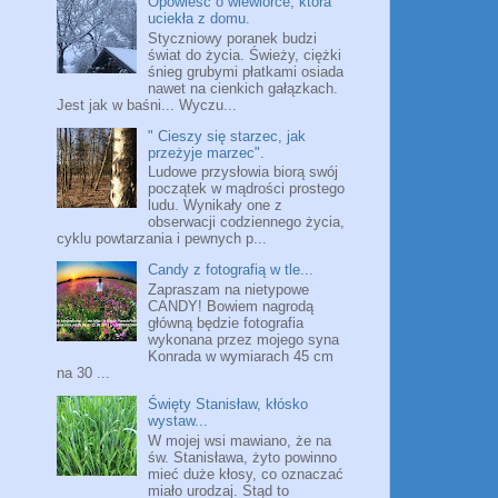
Opowieść o wiewiórce, która
uciekła z domu.
Styczniowy poranek budzi
świat do życia. Świeży, ciężki
śnieg grubymi płatkami osiada
nawet na cienkich gałązkach.
Jest jak w baśni... Wyczu...
" Cieszy się starzec, jak
przeżyje marzec".
Ludowe przysłowia biorą swój
początek w mądrości prostego
ludu. Wynikały one z
obserwacji codziennego życia,
cyklu powtarzania i pewnych p...
Candy z fotografią w tle...
Zapraszam na nietypowe
CANDY! Bowiem nagrodą
główną będzie fotografia
wykonana przez mojego syna
Konrada w wymiarach 45 cm
na 30 ...
Święty Stanisław, kłósko
wystaw...
W mojej wsi mawiano, że na
św. Stanisława, żyto powinno
mieć duże kłosy, co oznaczać
miało urodzaj. Stąd to