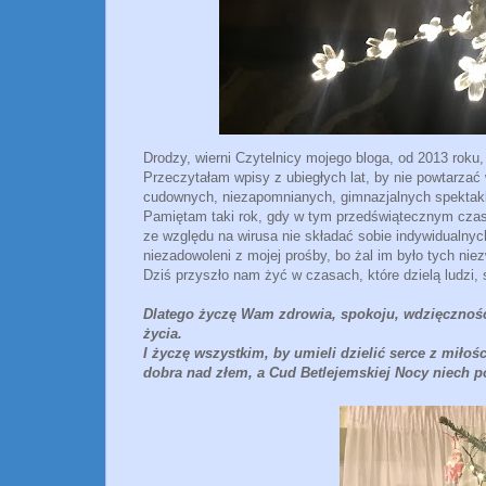
Drodzy, wierni Czytelnicy mojego bloga, od 2013 roku
Przeczytałam wpisy z ubiegłych lat, by nie powtarza
cudownych, niezapomnianych, gimnazjalnych spektakli
Pamiętam taki rok, gdy w tym przedświątecznym czasi
ze względu na wirusa nie składać sobie indywidualny
niezadowoleni z mojej prośby, bo żal im było tych nie
Dziś przyszło nam żyć w czasach, które dzielą ludzi,
Dlatego życzę Wam zdrowia, spokoju, wdzięczności
życia.
I życzę wszystkim, by umieli dzielić serce z miłoś
dobra nad złem, a Cud Betlejemskiej Nocy niech p