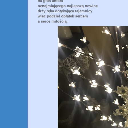
na głos anioła
oznajmiającego najlepszą nowinę
drży ręka dotykająca tajemnicy
więc podziel opłatek sercem
a serce miłością.