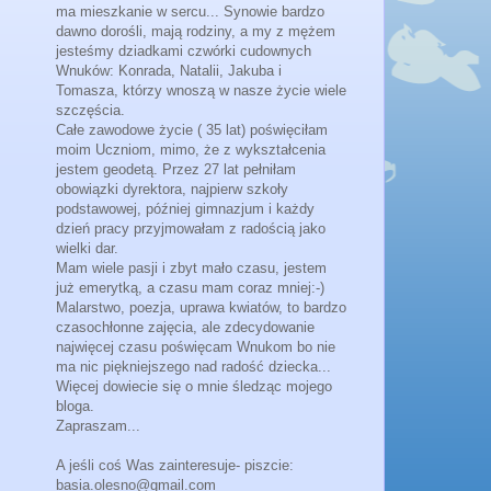
ma mieszkanie w sercu... Synowie bardzo
dawno dorośli, mają rodziny, a my z mężem
jesteśmy dziadkami czwórki cudownych
Wnuków: Konrada, Natalii, Jakuba i
Tomasza, którzy wnoszą w nasze życie wiele
szczęścia.
Całe zawodowe życie ( 35 lat) poświęciłam
moim Uczniom, mimo, że z wykształcenia
jestem geodetą. Przez 27 lat pełniłam
obowiązki dyrektora, najpierw szkoły
podstawowej, później gimnazjum i każdy
dzień pracy przyjmowałam z radością jako
wielki dar.
Mam wiele pasji i zbyt mało czasu, jestem
już emerytką, a czasu mam coraz mniej:-)
Malarstwo, poezja, uprawa kwiatów, to bardzo
czasochłonne zajęcia, ale zdecydowanie
najwięcej czasu poświęcam Wnukom bo nie
ma nic piękniejszego nad radość dziecka...
Więcej dowiecie się o mnie śledząc mojego
bloga.
Zapraszam...
A jeśli coś Was zainteresuje- piszcie:
basia.olesno@gmail.com