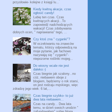
przysłowie- kolejne z księgi lu...
Kiedy kwitną akacje, czas
ogłosić candy!
Lubię ten czas. Czas
kwitnących akacji...To
zapowiedź nadchodzących
wakacji! Czas zdobywania
dobrych ocen, " naprawiania" tego, ...
Czy ktoś zna " cyganki"?
W oczekiwaniu na znawców
tematu, którzy odpowiedzą na
moje pytanie, jak fachowo
nazywają się " cyganki"-
niepozorne roślinki mojeg...
Do wiosny wcale nie jest
daleko:-)
Czas biegnie jak szalony...no
cóż, niebawem oboje z
blogiem, będziemy o rok starsi,
on jest rodzaju męskiego, więc
zdradzę jego wiek: 6 lat,...
Czas biegnie szybko- to już
dwa lata niebawem...
Czas na candy... Dwa lata
temu, w dzień swoich urodzin "
zafundowałam" sobie bloga.