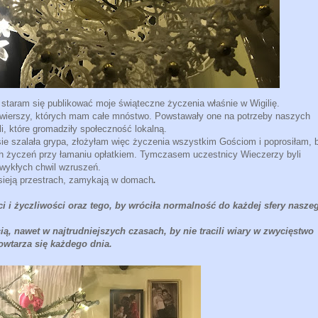
, staram się publikować moje świąteczne życzenia właśnie w Wigilię.
ć wierszy, których mam całe mnóstwo. Powstawały one na potrzeby naszych
, które gromadziły społeczność lokalną.
e szalała grypa, złożyłam więc życzenia wszystkim Gościom i poprosiłam, 
ch życzeń przy łamaniu opłatkiem. Tymczasem uczestnicy Wieczerzy byli
zwykłych chwil wzruszeń.
 sieją przestrach, zamykają w domach
.
 i życzliwości oraz tego, by wróciła normalność do każdej sfery nasze
cią, nawet w najtrudniejszych czasach, by nie tracili wiary w zwycięstwo
owtarza się każdego dnia.