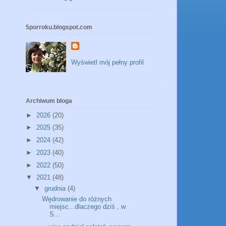
5porroku.blogspot.com
Wyświetl mój pełny profil
Archiwum bloga
►
2026
(20)
►
2025
(35)
►
2024
(42)
►
2023
(40)
►
2022
(50)
▼
2021
(48)
▼
grudnia
(4)
Wędrowanie do różnych
miejsc...dlaczego dziś , w
S...