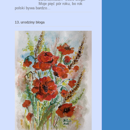
Moje pięć pór roku, bo rok
polski bywa bardzo...
13. urodziny bloga