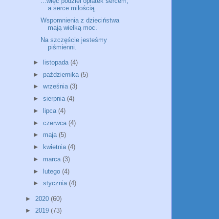
...więc podziel opłatek sercem,
a serce miłością...
Wspomnienia z dzieciństwa
mają wielką moc.
Na szczęście jesteśmy
piśmienni.
►
listopada
(4)
►
października
(5)
►
września
(3)
►
sierpnia
(4)
►
lipca
(4)
►
czerwca
(4)
►
maja
(5)
►
kwietnia
(4)
►
marca
(3)
►
lutego
(4)
►
stycznia
(4)
►
2020
(60)
►
2019
(73)