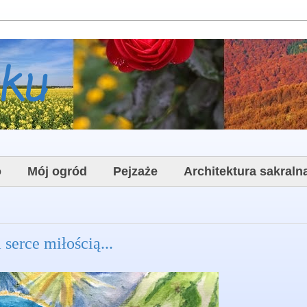
oku
o
Mój ogród
Pejzaże
Architektura sakraln
 serce miłością...