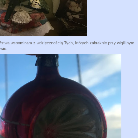
twa wspominam z wdzięcznością Tych, których zabraknie przy wigilijnym
twie.