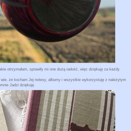
 takie otrzymałam, sprawiły mi one dużą radość, więc dziękuję za każdy
wie, że kocham Jej notesy, albumy i wszystkie wykorzystuję z należytym
omnie Jadzi dziękuję.